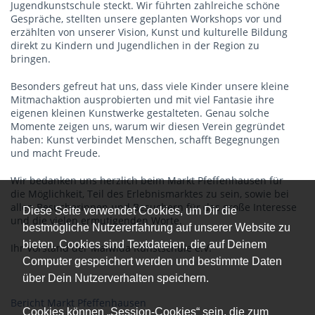
Jugendkunstschule steckt. Wir führten zahlreiche schöne
Gespräche, stellten unsere geplanten Workshops vor und
erzählten von unserer Vision, Kunst und kulturelle Bildung
direkt zu Kindern und Jugendlichen in der Region zu
bringen.
Besonders gefreut hat uns, dass viele Kinder unsere kleine
Mitmachaktion ausprobierten und mit viel Fantasie ihre
eigenen kleinen Kunstwerke gestalteten. Genau solche
Momente zeigen uns, warum wir diesen Verein gegründet
haben: Kunst verbindet Menschen, schafft Begegnungen
und macht Freude.
Wir bedanken uns herzlich beim Markt Pfeffenhausen für
die Möglichkeit, Teil des Erlebnismarktes zu sein, sowie bei
allen Besucherinnen und Besuchern für das große Interesse
Diese Seite verwendet Cookies, um Dir die
und die vielen ermutigenden Worte.
bestmögliche Nutzererfahrung auf unserer Website zu
bieten. Cookies sind Textdateien, die auf Deinem
Ihr Vorstand der Malwida Kunstschule e.V.
Computer gespeichert werden und bestimmte Daten
über Dein Nutzerverhalten speichern.
Bericht Markt Pfeffenhausen
Cookies können „Session-Cookies“ sein, die zum