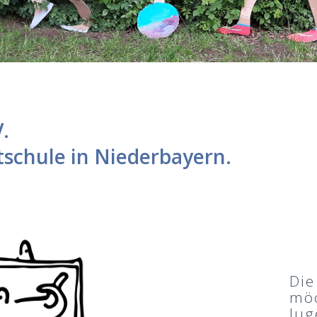
.
tschule in Niederbayern.
Die
möc
Jug